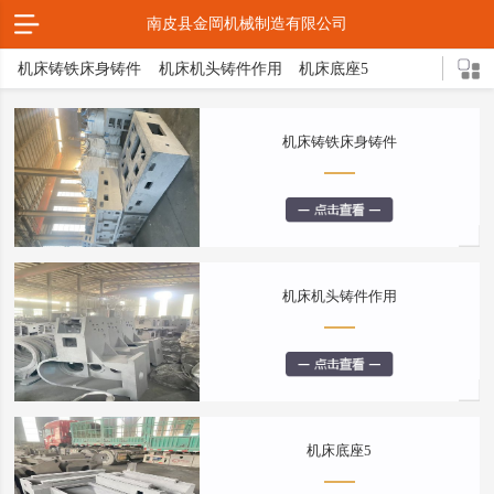
南皮县金岡机械制造有限公司
机床铸铁床身铸件
机床机头铸件作用
机床底座5
机床灰铁铸件作用
灰铁机床铸铁件
机床铸件2
机床床脚3
机床铸铁床身铸件
机床底座的结构
机头铸件
灰铁床身介绍
灰铁机床轴承座
球形立柱
机床铸件5
机床导轨3
灰铁机头铸件
压铸缩孔原因解决措施
球铁铸造三大亮点
机床底座铸造方式
机床底座是什么
轴承支架
箱体铸件
机床床脚
球墨铸件
机床机头铸件作用
球体磨床
机床铸铁
球铁铸件介绍
机床底座5