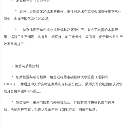
* 消失模铸造（实型铸造）：
* 原理：采用聚苯乙烯泡塑模样，浇注时泡沫在高温金属液作用下气化
消失，金属液取代其位置成型。
* ：特别适用于单件或小批量模具及床身生产。省去了昂贵的木型费
用，缩短了生产周期；具有尺寸精度好、加工余量小、表面等，便于操作且生产
效率显著提升。
2. 熔炼与质量控制
* 细致控温与成分检测：熔炼过程需准确控制铁水温度（通常约
1500℃），并通过冲天炉实时监测系统保持成分稳定。采用光谱仪检测确认铁水
成分合格率达98.6%以上。
* 型芯结构：采用内腔芯与外腔芯组合，外腔芯整体拼接长度与铸件一
致，两侧对称布置，以确认复杂型腔（如地脚窝）的成型精度。