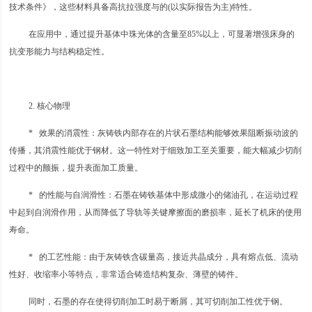
技术条件》，这些材料具备高抗拉强度与的(以实际报告为主)特性。
在应用中，通过提升基体中珠光体的含量至85%以上，可显著增强床身的
抗变形能力与结构稳定性。
2. 核心物理
* 效果的消震性：灰铸铁内部存在的片状石墨结构能够效果阻断振动波的
传播，其消震性能优于钢材。这一特性对于细致加工至关重要，能大幅减少切削
过程中的颤振，提升表面加工质量。
* 的性能与自润滑性：石墨在铸铁基体中形成微小的储油孔，在运动过程
中起到自润滑作用，从而降低了导轨等关键摩擦面的磨损率，延长了机床的使用
寿命。
* 的工艺性能：由于灰铸铁含碳量高，接近共晶成分，具有熔点低、流动
性好、收缩率小等特点，非常适合铸造结构复杂、薄壁的铸件。
同时，石墨的存在使得切削加工时易于断屑，其可切削加工性优于钢。