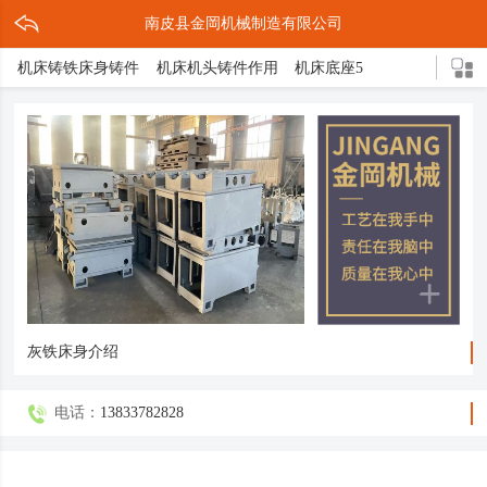
南皮县金岡机械制造有限公司
机床铸铁床身铸件
机床机头铸件作用
机床底座5
机床灰铁铸件作用
灰铁机床铸铁件
机床铸件2
机床床脚3
机床底座的结构
机头铸件
灰铁床身介绍
灰铁机床轴承座
球形立柱
机床铸件5
机床导轨3
灰铁机头铸件
压铸缩孔原因解决措施
球铁铸造三大亮点
机床底座铸造方式
机床底座是什么
轴承支架
箱体铸件
机床床脚
球墨铸件
球体磨床
机床铸铁
球铁铸件介绍
灰铁床身介绍
电话：
13833782828