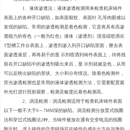
1、液体渗透法：液体渗透检测用来检查机床铸件
表面上的各种开口缺陷，如表面裂纹、表面针 孔等肉眼难以
发现的缺陷。常用的渗透检测是着色检测，它是将具有高渗
透能力的有色（一般为红色）液体（渗透剂）浸湿或喷洒在
T型槽工作台表面上，渗透剂渗入到开口缺陷里面，擦去表
面渗透液层，再将易干的显 示剂喷洒到铸件表面上，待将残
留在开口缺陷中的渗透剂吸出来后，显 示剂就被染色，从而
可以反映出缺陷的形状、大小和分布情况。除着色检测外，
荧光渗透检测也是常用的液体渗透检测方法，它需要配置紫
外光灯进行照射观察，检测灵敏度比着色检测高。
2、涡流检测：涡流检测适用于检查机床铸件表面
以下一般不大于6～7MM深的缺陷。涡流检测分放置式线圈
法和穿过式线圈法2种。当铸件被放在通有交变电流的线圈
附近时，进入铸件的交变磁场可在铸件中感生出方向与激励