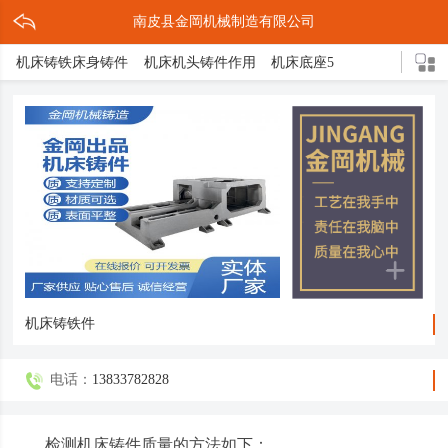
南皮县金岡机械制造有限公司
机床铸铁床身铸件
机床机头铸件作用
机床底座5
机床灰铁铸件作用
灰铁机床铸铁件
机床铸件2
机床床脚3
机床底座的结构
机头铸件
灰铁床身介绍
灰铁机床轴承座
球形立柱
机床铸件5
机床导轨3
灰铁机头铸件
压铸缩孔原因解决措施
球铁铸造三大亮点
机床底座铸造方式
机床底座是什么
轴承支架
箱体铸件
机床床脚
球墨铸件
球体磨床
机床铸铁
球铁铸件介绍
机床铸铁件
电话：
13833782828
检测机床铸件质量的方法如下：