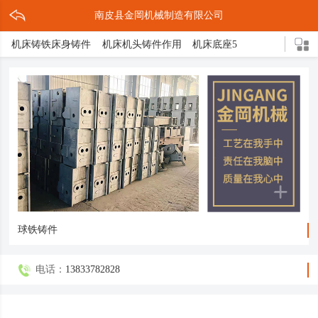
南皮县金岡机械制造有限公司
机床铸铁床身铸件
机床机头铸件作用
机床底座5
机床灰铁铸件作用
灰铁机床铸铁件
机床铸件2
机床床脚3
机床底座的结构
机头铸件
灰铁床身介绍
灰铁机床轴承座
球形立柱
机床铸件5
机床导轨3
灰铁机头铸件
压铸缩孔原因解决措施
球铁铸造三大亮点
机床底座铸造方式
机床底座是什么
轴承支架
箱体铸件
机床床脚
球墨铸件
球体磨床
机床铸铁
球铁铸件介绍
球铁铸件
电话：
13833782828