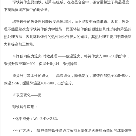
球铁铸件主要由铁、碳和硅组成。在这些合金中，碳含量超过了共晶温度
下奥氏体固溶体中的剩余量。
球铁铸件的热处理只能改变基体组织，而不能改变石墨形态。因此，热处
理不能显著改变球铁铸件的力学性能，而压铸铝件的低塑性使其难以实施降温的
热处理方法，因此球铁铸件的热处理受到很大的短板。其热处理主要用于降低应
力和提高加工性能。
※降低内应力退火(时效处理)——低温退火。将铸件放入100~200的炉中，
缓慢升温至500~600，保温4~8小时，缓慢降温。
※提升可加工性的退火——高温退火，降低硬度，将铸件加热至850~900，
保温2~5h，缓慢降温至400~500，出炉空冷。
※表面硬化——提
球铁铸件应用：
♂化学成分：Wc=2.4%~2.8%
♂生产方法：可锻球墨铸铁件是通过长期石墨化退火获得石墨团的球墨铸铁