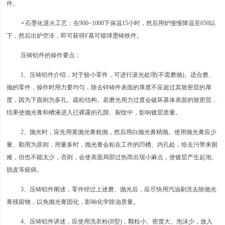
件。
♂石墨化退火工艺：在900~1000下保温15小时，然后用炉慢慢降温至650以
下，然后出炉空冷，即可获得F基可锻球墨铸铁件。
压铸铝件的操作要点：
1、压铸铝件介绍，对于较小零件，可进行滚光处理(不需磨抛)。适合磨、
抛的零件，操作时用力要均匀，除去锌铸件表面的厚度不应超过其致密层的厚
度，因为下面则为多孔、疏松结构。若磨光用力过度会破坏基体表面的致密层，
结果使抛光膏和槽液进入已裸露的孔隙、裂纹中，影响镀层质量。
2、抛光时，应先用黄抛光膏粗抛，然后用白抛光膏精抛。使用抛光膏应少
量、勤用为原则，用量多时，抛光膏会粘在工件的凹槽、内孔处，给去污带来困
难，但也不能太少，否则，会使表面局部过热而出现小麻点，使镀层产生起泡、
脱皮等疵病。
3、压铸铝件阐述，零件经过上述磨、抛光后，应尽快用汽油刷洗去除抛光
膏残留物，以免抛光膏固化，影响化学除油质量。
4、压铸铝件讲述，应使用洗衣粉(B型)，颗粒小、密度大、泡沫少，放入